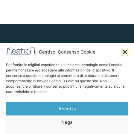
Gestisci Consenso Cookie
Melathron s.r.l. ITALIA
Per fornire le migliori esperienze, utilizziamo tecnologie come i cookie
Via R.Sanzio 28, 42124
per memorizzare e/o accedere alle informazioni del dispositivo. Il
Reggio Emilia (RE)
consenso a queste tecnologie ci permetterà di elaborare dati come il
P.IVA 026 020 103 53
comportamento di navigazione o ID unici su questo sito. Non
acconsentire o ritirare il consenso può influire negativamente su alcune
caratteristiche e funzioni.
Contacts
Sitemap
Accetta
About us
info@melathron.it
0522 957038
Nega
Our works