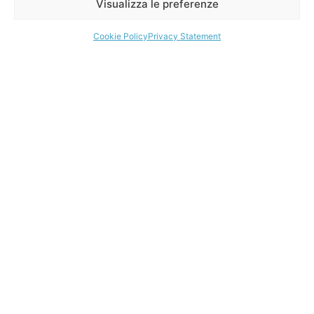
Visualizza le preferenze
Contacts
Cookie Policy
Privacy Statement
Products
Components
Mela dRain 540
Omega
dRain accessories
Zeta
dRain Fall Protection Lifelines
Piedini
Mela Ace 558
Ace accessories
Ace Fall Protection Lifelines
Copyright © 2024 · Melathron s.r.l
Powered by:
Privacy Policy
Cookie Policy