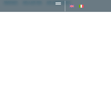
ROOFINGS
MELA ACE 558
ACE ACCESSORIES
ACE STOP
Ace Stop